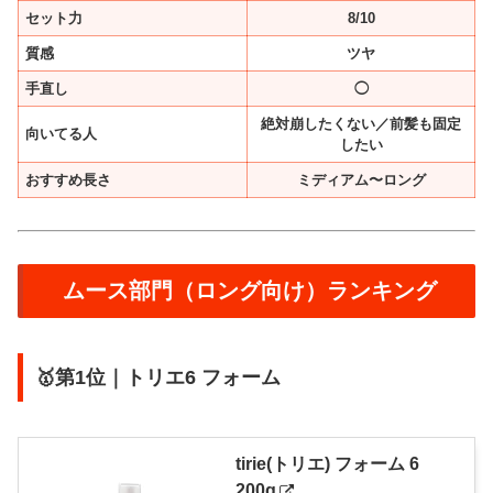
セット力
8/10
質感
ツヤ
手直し
◯
絶対崩したくない／前髪も固定
向いてる人
したい
おすすめ長さ
ミディアム〜ロング
ムース部門（ロング向け）ランキング
🥇第1位｜トリエ6 フォーム
tirie(トリエ) フォーム 6
200g