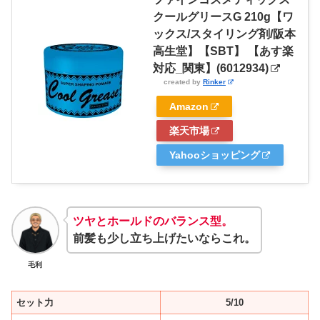
クールグリースG 210g【ワ
ックス/スタイリング剤/阪本
高生堂】【SBT】 【あす楽
対応_関東】(6012934)
created by
Rinker
Amazon
楽天市場
Yahooショッピング
ツヤとホールドのバランス型。
前髪も少し立ち上げたいならこれ。
毛利
セット力
5/10