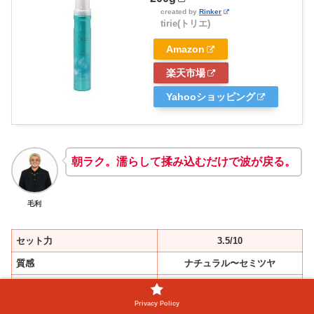
created by
Rinker
tirie(トリエ)
Amazon
楽天市場
Yahooショッピング
朝ラク。濡らして揉み込むだけで波が戻る。
毛利
セット力
3.5/10
質感
ナチュラル〜セミツヤ
手直し
◎
Privacy Policy
向いてる人
朝時短／乾燥しやすい