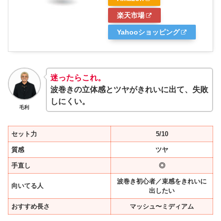
楽天市場
Yahooショッピング
迷ったらこれ。
波巻きの立体感とツヤがきれいに出て、失敗
しにくい。
毛利
セット力
5/10
質感
ツヤ
手直し
◎
波巻き初心者／束感をきれいに
向いてる人
出したい
おすすめ長さ
マッシュ〜ミディアム