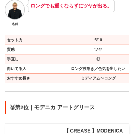
ロングでも重くならずにツヤが出る。
毛利
セット力
5/10
質感
ツヤ
手直し
◎
向いてる人
ロング波巻き／色気を出したい
おすすめ長さ
ミディアム〜ロング
🥈第2位｜モデニカ アートグリース
【 GREASE 】MODENICA