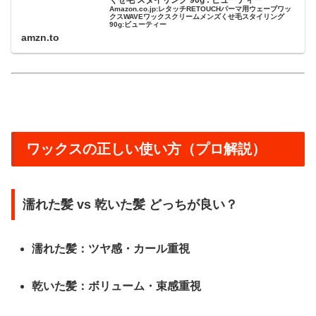
Amazon.co.jp:レタッチRETOUCHパーマ用ウェーブワッ
クスWAVEワックスクリームメンズくせ毛スタイリング
90g:ビューティー
amzn.to
ワックスの正しい使い方（プロ解説）
濡れた髪 vs 乾いた髪 どっちが良い？
濡れた髪
：ツヤ感・カール重視
乾いた髪
：ボリューム・束感重視