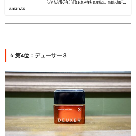
つでもお買い得。当日お急ぎ便対象商品は、当日お届け可
能です。アマゾン配送商品は、通常配送無料（一部除
amzn.to
く）。
⭐ 第4位：デューサー３