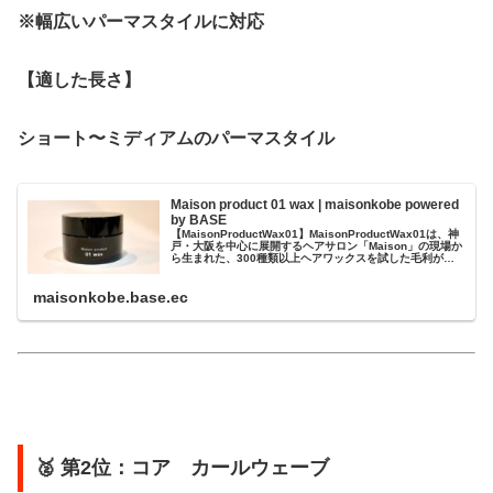
※幅広いパーマスタイルに対応
【適した長さ】
ショート〜ミディアムのパーマスタイル
Maison product 01 wax | maisonkobe powered
by BASE
【MaisonProductWax01】MaisonProductWax01は、神
戸・大阪を中心に展開するヘアサロン「Maison」の現場か
ら生まれた、300種類以上ヘアワックスを試した毛利がお
客様の声をもとにプロ目線で設計したスタイリングワック
スです。✔ベタつかず、軽い付け心地✔束感・動きが出しや
maisonkobe.base.ec
すい✔セット力はあり...
🥈 第2位：コア カールウェーブ