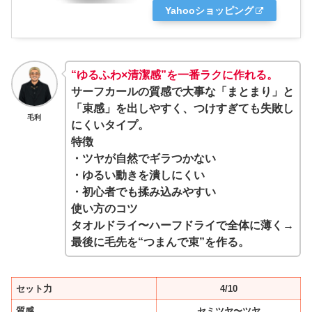
Yahooショッピング
“ゆるふわ×清潔感”を一番ラクに作れる。
サーフカールの質感で大事な「まとまり」と
「束感」を出しやすく、
つけすぎても失敗し
毛利
にくい
タイプ。
特徴
・ツヤが自然でギラつかない
・ゆるい動きを潰しにくい
・初心者でも揉み込みやすい
使い方のコツ
タオルドライ〜ハーフドライで全体に薄く→
最後に毛先を“つまんで束”を作る。
セット力
4/10
質感
セミツヤ〜ツヤ