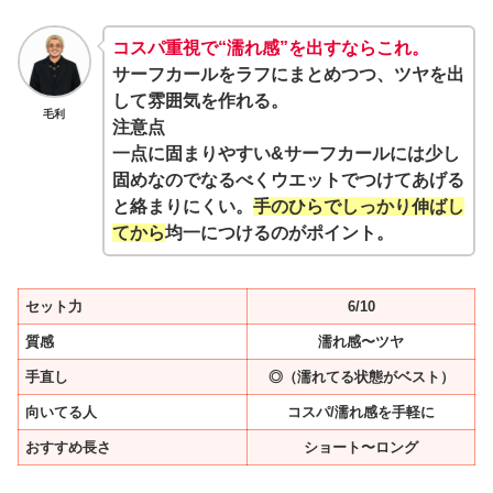
コスパ重視で“濡れ感”を出すならこれ。
サーフカールをラフにまとめつつ、ツヤを出
して雰囲気を作れる。
毛利
注意点
一点に固まりやすい&サーフカールには少し
固めなのでなるべくウエットでつけてあげる
と絡まりにくい。
手のひらでしっかり伸ばし
てから
均一につけるのがポイント。
セット力
6/10
質感
濡れ感〜ツヤ
手直し
◎（濡れてる状態がベスト）
向いてる人
コスパ/濡れ感を手軽に
おすすめ長さ
ショート〜ロング