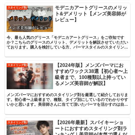
モデニカアートグリースのメリッ
スタイリング剤
ト&デメリット【メンズ美容師が
レビュー】
今、最も人気のグリース「モデニカアートグリース」をご存知です
か？こちらのグリースのメリット、デメリットを解説させていただい
ております。購入を検討している方、パーマスタイルのスタイリング
剤に悩まれている方、ぜひご覧下さい。
【2024年版】メンズパーマにお
スタイリング剤
すすめワックス38選【初心者〜上
級者まで、100種類以上持ってい
るメンズ美容師が解説】
メンズパーマにおすすめのスタイリング剤を厳選して紹介しておりま
す。初心者〜上級者まで、種類、タイプ別にしているのでわかりやす
いかと思います。美容師さんに当てて頂いたパーマを活かすのは自分
次第です。必見です。
【2026年最新】スパイキーショ
スタイリング剤
ートにおすすめスタイリング剤ラ
ンキング｜美容師が本気で選んだ