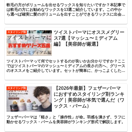
軟毛の方がボリュームを出せるワックスを知りたいですか？本記事で
は軟毛の方にお勧めなワックスを13選ご紹介しています。この中か
ら選べば確実に髪のボリュームを出すことができるワックスに出会え
ます。知りたい方はご覧あれ。
ツイストパーマにオススメグリー
スタイリング剤
ス7選【マッシュ〜ミディアム
編】【美容師が厳選】
ツイストパーマって何でセットするのが良いかお分かりですか？ここ
ではツイストパーマのマッシュ〜ミディアムの長さの方へ、グリース
のオススメをご紹介しています。セットが簡単に、かっこよくしたい
方はぜひ本記事のグリースを使ってみて下さい。
【2026年最新】フェザーパーマ
スタイリング剤
におすすめスタイリング剤ランキ
ング｜美容師が本気で選んだ（ワ
ックス・バーム）
フェザーパーマは「軽さ」と「操作性」が命。羽感を潰さず、ラフに
動かせるワックス・バームを美容師がランキング形式で解説します。