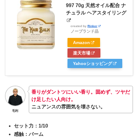
997 70g 天然オイル配合 ナ
チュラル ヘアスタイリング
created by
Rinker
ノーブランド品
Amazon
楽天市場
Yahooショッピング
香りがダントツにいい香り。固めず、ツヤだ
け足したい人向け。
ニュアンスの雰囲気を壊さない。
毛利
セット力：1/10
感触：バーム